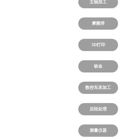
五轴加工
摩擦焊
3D打印
钣金
数控车床加工
后段处理
测量仪器